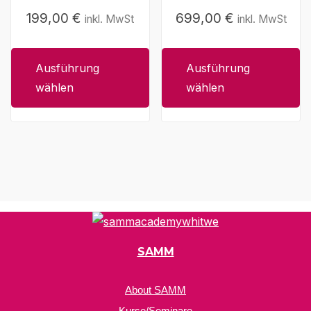
gewählt
199,00
€
699,00
€
inkl. MwSt
inkl. MwSt
werden
Dieses
Dieses
Produkt
Produkt
weist
weist
Ausführung
Ausführung
mehrere
mehrere
wählen
wählen
Varianten
Varianten
auf.
auf.
Die
Die
Optionen
Optionen
können
können
auf
auf
der
der
Produktseite
Produktseite
SAMM
gewählt
gewählt
werden
werden
About SAMM
Kurse/Seminare