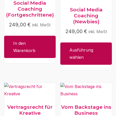
Social Media
Produktseite
Coaching
Social Media
gewählt
(Fortgeschrittene)
Coaching
werden
(Newbies)
249,00
€
inkl. MwSt
249,00
€
Dieses
inkl. MwSt
Produkt
In den
weist
Ausführung
Warenkorb
mehrere
wählen
Varianten
auf.
Die
Optionen
können
auf
der
Vertragsrecht für
Vom Backstage ins
Produktseite
Kreative
Business