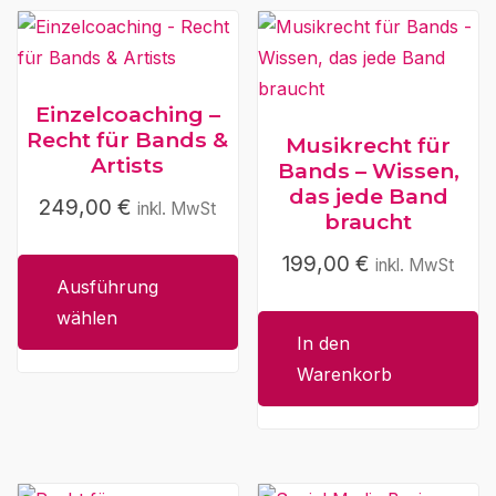
Einzelcoaching –
Recht für Bands &
Musikrecht für
Artists
Bands – Wissen,
das jede Band
249,00
€
Dieses
inkl. MwSt
braucht
Produkt
199,00
€
inkl. MwSt
weist
Ausführung
mehrere
wählen
Varianten
In den
auf.
Warenkorb
Die
Optionen
können
auf