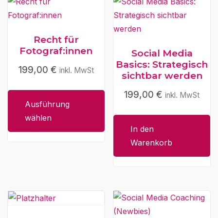
der
Produktseite
gewählt
Recht für
werden
Fotograf:innen
Social Media
Basics: Strategisch
199,00
€
inkl. MwSt
Dieses
sichtbar werden
Produkt
199,00
€
inkl. MwSt
weist
Ausführung
mehrere
wählen
Varianten
In den
auf.
Warenkorb
Die
Optionen
können
auf
der