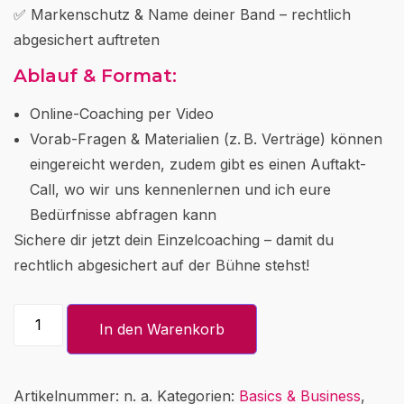
✅ Markenschutz & Name deiner Band – rechtlich
abgesichert auftreten
Ablauf & Format:
Online-Coaching per Video
Vorab-Fragen & Materialien (z. B. Verträge) können
eingereicht werden, zudem gibt es einen Auftakt-
Call, wo wir uns kennenlernen und ich eure
Bedürfnisse abfragen kann
Sichere dir jetzt dein Einzelcoaching – damit du
rechtlich abgesichert auf der Bühne stehst!
Einzelcoaching
-
In den Warenkorb
Recht
für
Bands
&
Artikelnummer:
n. a.
Kategorien:
Basics & Business
,
Artists