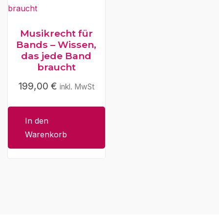
Produktseite
gewählt
werden
Musikrecht für
Bands – Wissen,
das jede Band
braucht
199,00
€
inkl. MwSt
In den
Warenkorb