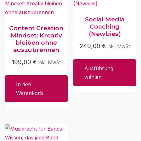
Social Media
Coaching
Content Creation
(Newbies)
Mindset: Kreativ
bleiben ohne
249,00
€
Dieses
inkl. MwSt
auszubrennen
Produkt
199,00
€
inkl. MwSt
weist
Ausführung
mehrere
wählen
Varianten
In den
auf.
Warenkorb
Die
Optionen
können
auf
der