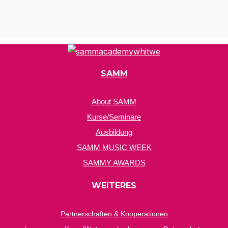
Optionen
können
auf
der
Produktseite
SAMM
gewählt
werden
About SAMM
Kurse/Seminare
Ausbildung
SAMM MUSIC WEEK
SAMMY AWARDS
WEITERES
Partnerschaften & Kooperationen