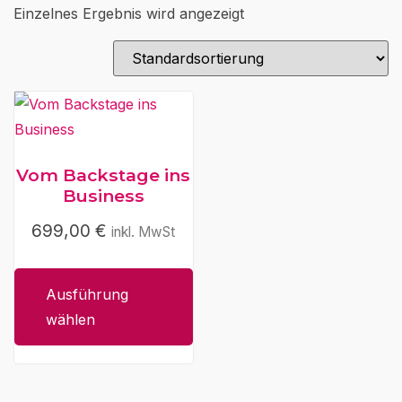
Einzelnes Ergebnis wird angezeigt
Vom Backstage ins
Business
699,00
€
inkl. MwSt
Dieses
Produkt
weist
Ausführung
mehrere
wählen
Varianten
auf.
Die